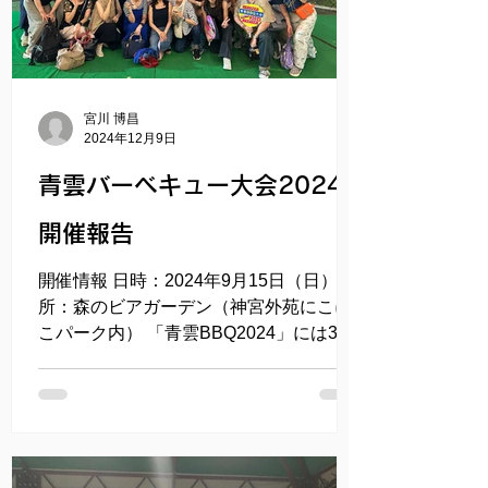
無限ループ状態！今年もめちゃくちゃ盛
り上がりました。ラストはお馴染みの抽
選会。なんと、ご夫妻で参加の33回生・
丸山夫妻がいいとこ取り！それもまた一
宮川 博昌
興ということで、皆で大笑いし、散会と
2024年12月9日
なりました。 ​​ ​下記のボタンから当日の写
真をご覧いただけます。クリックすると
青雲バーベキュー大会2024
大きくみえますので、お楽しみくださ
開催報告
い。​
開催情報 日時：2024年9月15日（日） ​場
所：森のビアガーデン（神宮外苑にこに
こパーク内） 「青雲BBQ2024」には38
名の皆さまにご参加いただき大・大・大
盛況で嬉しい楽しい美味しい会になりま
した。 お肉はオーダーし放題、「『ラム
肉』だけ３人前けれーっ」とか、「や
っ...