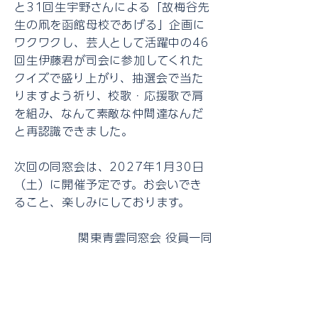
と31回生宇野さんによる「故梅谷先
生の凧を函館母校であげる」企画に
ワクワクし、芸人として活躍中の46
回生伊藤君が司会に参加してくれた
クイズで盛り上がり、抽選会で当た
りますよう祈り、校歌・応援歌で肩
を組み、なんて素敵な仲間達なんだ
と再認識できました。
次回の同窓会は、2027年1月30日
（土）に開催予定です。お会いでき
ること、楽しみにしております。
関東青雲同窓会 役員一同
総会・懇親会の写真は
下記リンクからどう
ぞ！