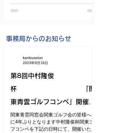
も変わっていませんでした。...
事務局からのお知らせ
kantouseiun
2023年9月18日
第8回中村隆俊
杯 「関
東青雲ゴルフコンペ」開催の
ご案内
関東青雲同窓会関東ゴルフ会の皆様へ 実
に4年ぶりとなります中村隆俊杯関東ゴル
フコンペを下記の日時にて、開催いたし