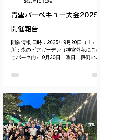
2025年11月16日
青雲バーベキュー大会2025
開催報告
開催情報 日時：2025年9月20日（土） ​場
所：森のビアガーデン（神宮外苑にこに
こパーク内） 9月20日土曜日、恒例の
「青雲バーベキュー大会2025」が無事終
了いたしました！ 集合時間の16時ころは
雨模様。でも、安心してください。幹事･
宮川（副会長）は抜かりなし！テントサ
イトをきっちり予約していました。むし
ろ涼しいくらいで過去最高の気温だった
と言っていいでしょう。その甲斐あって
総勢27名もの方々にご参加いただき、28
回生･杉野さん（スーパーエキセントリッ
クシアター所属の女優さん♡）そして宴
は飲む飲む食う食うしゃべるしゃべるの