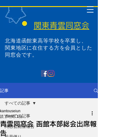
関東青雲同窓会
北海道函館東高等学校を卒業し、
関東地区に在住する方を会員とした
同窓会です。
記事
すべての記事
kantouseiun
すべての記事
読了時間: 1分
青雲同窓会 函館本部総会出席報
同窓会開催報告
告
役員便り