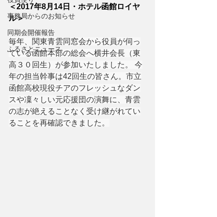
＜2017年8月14日・ホテル函館ロイヤ
事務局からのお知らせ
ル＞
同期会開催報告
毎年、関東青雲同窓会から役員が伺っ
ふるさとニュース
ている函館本部の総会へ横井会長（東
高３０回生）が参加いたしました。 今
年の担当幹事は42回生の皆さん。市立
函館高校現役チアのフレッシュなダン
スや凜々しい元応援団の演舞に、青雲
の志が絶えることなく受け継がれてい
ることを再確認できました。