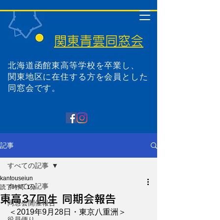
関東青雲同窓会
北海道函館東高等学校を卒業し、
関東地区に在住する方を会員とした
同窓会です。
記事
すべての記事
kantouseiun
すべての記事
読了時間: 1分
東高37回生 同期会報告
同窓会開催報告
＜2019年9月28日・東京八重洲＞
役員便り